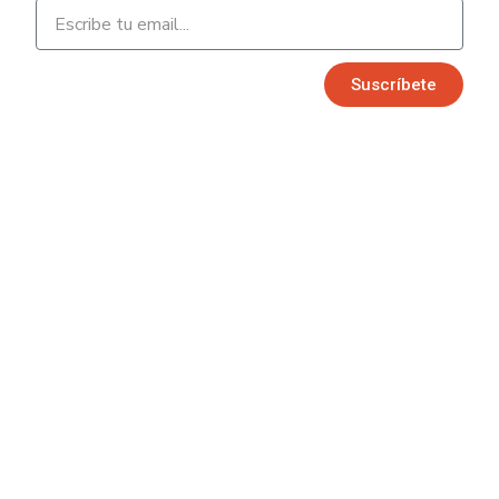
FAQs
¿DÓNDE
Enviar
ESTÁ MI
Suscríbete​
REEMBOLSO?
RASTREA
TU PAQUETE
TARJETAS
DE REGALO
Comprar Gift
Cards