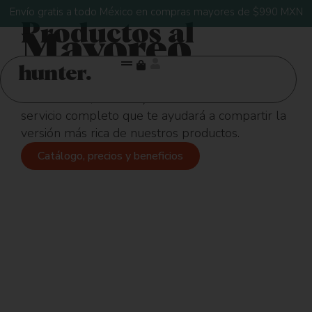
Envío gratis a todo México en compras mayores de $990 MXN
Productos al
Mayoreo
hunter.
Creamos programas de café rico para cafeterías,
restaurantes, hoteles y oficinas. Ofrecemos un
servicio completo que te ayudará a compartir la
versión más rica de nuestros productos.
Catálogo, precios y beneficios