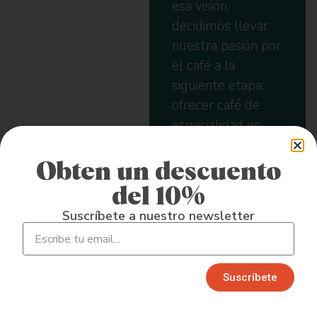
esa visión,
decidimos llevar
nuestra pasión por
el café a la
siguiente etapa:
ofrecer café de
especialidad en
línea,
directamente a tu
Obten un descuento
puerta.
del 10%
Suscríbete a nuestro newsletter
Suscríbete​